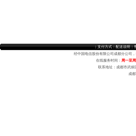
支付方式
配送说明
|
|
|
经中国电信股份有限公司成都分公司
在线服务时间：
周一至周日 
联系地址：成都市武侯区
成都
成都电信宽带受理中心，在线受理成都电信商务光纤，中小企业宽带套餐，公司、企业
域网,无线覆盖,成都电信宽带,成都电信光纤宽带,成都电信商用光纤,成都电信
商务光纤
宽带资费介绍等业务。